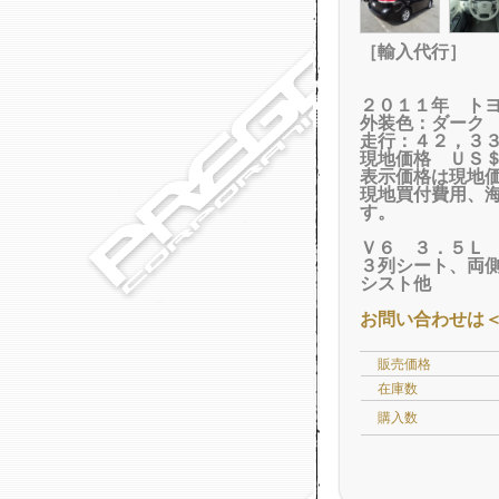
［輸入代行］
２０１１年 ト
外装色：ダーク
走行：４２，３
現地価格 ＵＳ
表示価格は現地
現地買付費用、
す。
Ｖ６ ３．５Ｌ
３列シート、両
シスト他
お問い合わせは
販売価格
在庫数
購入数