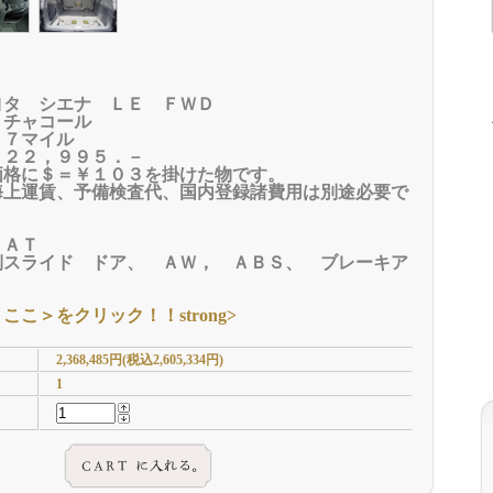
ヨタ シエナ ＬＥ ＦＷＤ
 チャコール
３７マイル
＄２２，９９５．－
価格に＄＝￥１０３を掛けた物です。
海上運賃、予備検査代、国内登録諸費用は別途必要で
 ＡＴ
側スライド ドア、 ＡＷ， ＡＢＳ、 ブレーキア
＜ここ＞をクリック！！
strong>
2,368,485円(税込2,605,334円)
1